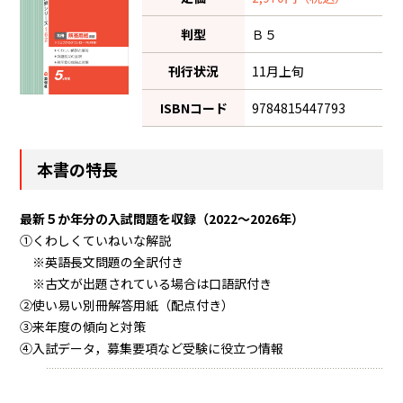
判型
Ｂ５
刊行状況
11月上旬
ISBNコード
9784815447793
本書の特長
最新５か年分の入試問題を収録（2022～2026年）
①くわしくていねいな解説
※英語長文問題の全訳付き
※古文が出題されている場合は口語訳付き
②使い易い別冊解答用紙（配点付き）
③来年度の傾向と対策
④入試データ，募集要項など受験に役立つ情報