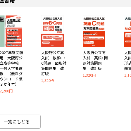
2027年度受験
大阪府公立高
大
大阪府公立高
用 大阪府公
入試 数学B・
入
入試 英語C問
立高等学校
C問題 図形対
形
題対策問題
一般入学者選
策問題集 改
題
集 改訂版
抜 （無料ダ
訂版
1,1
1,320円
ウンロード版
1,320円
３か年付）
2,200円
一覧にもどる