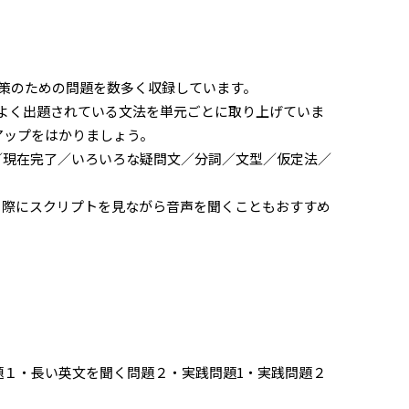
対策のための問題を数多く収録しています。
題でよく出題されている文法を単元ごとに取り上げていま
アップをはかりましょう。
態／現在完了／いろいろな疑問文／分詞／文型／仮定法／
る際にスクリプトを見ながら音声を聞くこともおすすめ
問題１・長い英文を聞く問題２・実践問題1・実践問題２