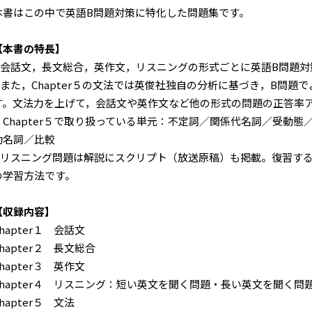
本書はこの中で英語B問題対策に特化した問題集です。
【本書の特長】
1.会話文，長文総合，英作文，リスニングの形式ごとに英語B問題
2.また，Chapter５の文法では英俊社独自の分析に基づき，B問
す。文法力を上げて，会話文や英作文など他の形式の問題の正答率
・Chapter５で取り扱っている単元：不定詞／関係代名詞／受動
動名詞／比較
3.リスニング問題は解説にスクリプト（放送原稿）も掲載。復習す
の学習方法です。
【収録内容】
Chapter１ 会話文
Chapter２ 長文総合
Chapter３ 英作文
Chapter４ リスニング：短い英文を聞く問題・長い英文を聞く
hapter５ 文法