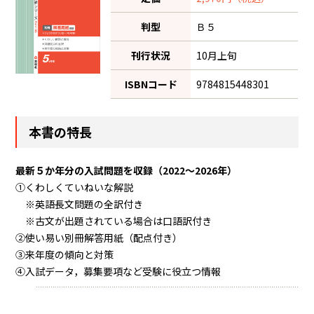
判型
Ｂ５
刊行状況
10月上旬
ISBNコード
9784815448301
本書の特長
最新５か年分の入試問題を収録（2022～2026年）
①くわしくていねいな解説
※英語長文問題の全訳付き
※古文が出題されている場合は口語訳付き
②使い易い別冊解答用紙（配点付き）
③来年度の傾向と対策
④入試データ，募集要項など受験に役立つ情報