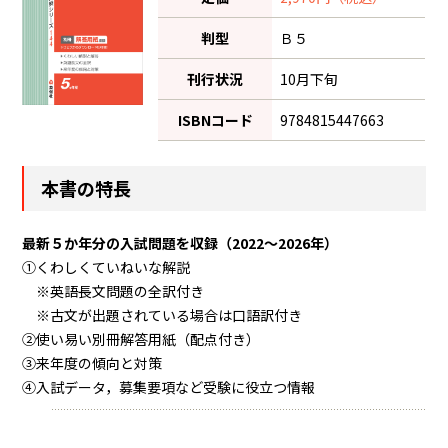
判型
Ｂ５
刊行状況
10月下旬
ISBNコード
9784815447663
本書の特長
最新５か年分の入試問題を収録（2022～2026年）
①くわしくていねいな解説
※英語長文問題の全訳付き
※古文が出題されている場合は口語訳付き
②使い易い別冊解答用紙（配点付き）
③来年度の傾向と対策
④入試データ，募集要項など受験に役立つ情報