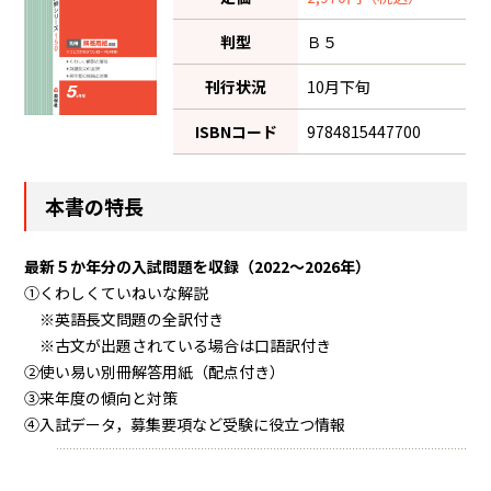
判型
Ｂ５
刊行状況
10月下旬
ISBNコード
9784815447700
本書の特長
最新５か年分の入試問題を収録（2022～2026年）
①くわしくていねいな解説
※英語長文問題の全訳付き
※古文が出題されている場合は口語訳付き
②使い易い別冊解答用紙（配点付き）
③来年度の傾向と対策
④入試データ，募集要項など受験に役立つ情報