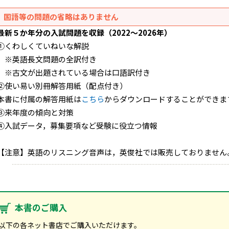
国語等の問題の省略はありません
最新５か年分の入試問題を収録（2022～2026年）
①くわしくていねいな解説
※英語長文問題の全訳付き
※古文が出題されている場合は口語訳付き
②使い易い別冊解答用紙（配点付き）
本書に付属の解答用紙は
こちら
からダウンロードすることができま
③来年度の傾向と対策
④入試データ，募集要項など受験に役立つ情報
【注意】英語のリスニング音声は，英俊社では販売しておりません
本書のご購入
以下の各ネット書店でご購入いただけます。