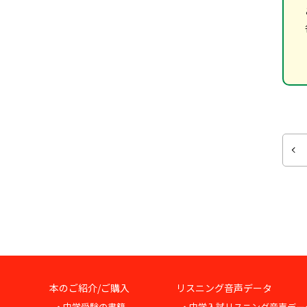
本のご紹介/ご購入
リスニング音声データ
・中学受験の書籍
・中学入試リスニング音声デー