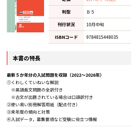
判型
Ｂ５
刊行状況
10月中旬
ISBNコード
9784815448035
本書の特長
最新５か年分の入試問題を収録（2022～2026年）
①くわしくていねいな解説
※英語長文問題の全訳付き
※古文が出題されている場合は口語訳付き
②使い易い別冊解答用紙（配点付き）
③来年度の傾向と対策
④入試データ，募集要項など受験に役立つ情報