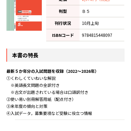
判型
Ｂ５
刊行状況
10月上旬
ISBNコード
9784815448097
本書の特長
最新５か年分の入試問題を収録（2022～2026年）
①くわしくていねいな解説
※英語長文問題の全訳付き
※古文が出題されている場合は口語訳付き
②使い易い別冊解答用紙（配点付き）
③来年度の傾向と対策
④入試データ，募集要項など受験に役立つ情報