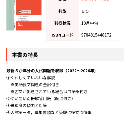
判型
Ｂ５
刊行状況
10月中旬
ISBNコード
9784815448172
本書の特長
最新５か年分の入試問題を収録（2022～2026年）
①くわしくていねいな解説
※英語長文問題の全訳付き
※古文が出題されている場合は口語訳付き
②使い易い別冊解答用紙（配点付き）
③来年度の傾向と対策
④入試データ，募集要項など受験に役立つ情報