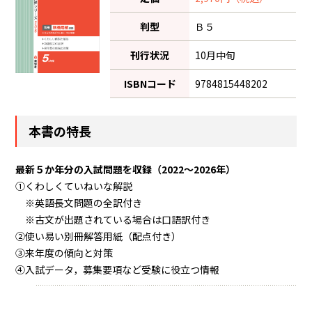
判型
Ｂ５
刊行状況
10月中旬
ISBNコード
9784815448202
本書の特長
最新５か年分の入試問題を収録（2022～2026年）
①くわしくていねいな解説
※英語長文問題の全訳付き
※古文が出題されている場合は口語訳付き
②使い易い別冊解答用紙（配点付き）
③来年度の傾向と対策
④入試データ，募集要項など受験に役立つ情報