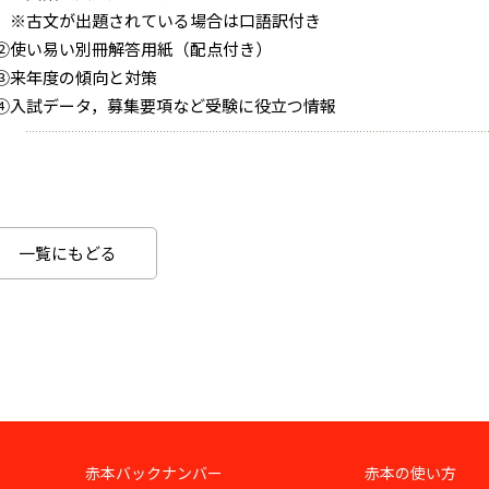
※古文が出題されている場合は口語訳付き
②使い易い別冊解答用紙（配点付き）
③来年度の傾向と対策
④入試データ，募集要項など受験に役立つ情報
一覧にもどる
赤本バックナンバー
赤本の使い方