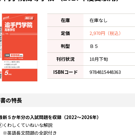
在庫
在庫なし
定価
2,970円（税込）
判型
Ｂ５
刊行状況
10月下旬
ISBNコード
9784815448363
本書の特長
最新５か年分の入試問題を収録（2022～2026年）
①くわしくていねいな解説
※英語長文問題の全訳付き