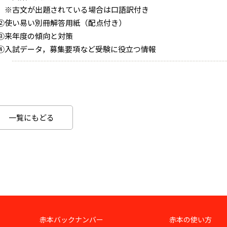
※古文が出題されている場合は口語訳付き
②使い易い別冊解答用紙（配点付き）
③来年度の傾向と対策
④入試データ，募集要項など受験に役立つ情報
一覧にもどる
赤本バックナンバー
赤本の使い方