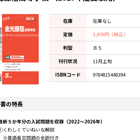
在庫
在庫なし
定価
2,970円（税込）
判型
Ｂ５
刊行状況
11月上旬
ISBNコード
9784815448394
本書の特長
最新５か年分の入試問題を収録（2022～2026年）
①くわしくていねいな解説
※英語長文問題の全訳付き