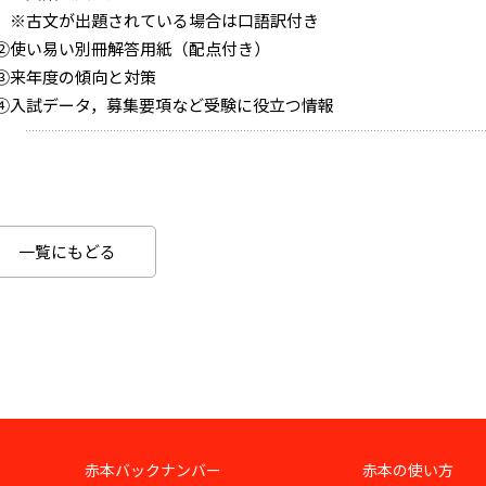
※古文が出題されている場合は口語訳付き
②使い易い別冊解答用紙（配点付き）
③来年度の傾向と対策
④入試データ，募集要項など受験に役立つ情報
一覧にもどる
赤本バックナンバー
赤本の使い方