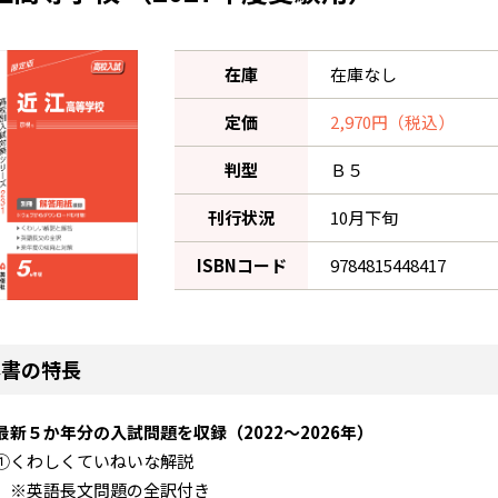
在庫
在庫なし
定価
2,970円（税込）
判型
Ｂ５
刊行状況
10月下旬
ISBNコード
9784815448417
本書の特長
最新５か年分の入試問題を収録（2022～2026年）
①くわしくていねいな解説
※英語長文問題の全訳付き