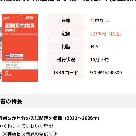
在庫
在庫なし
定価
2,970円（税込）
判型
Ｂ５
刊行状況
10月下旬
ISBNコード
9784815448509
本書の特長
最新５か年分の入試問題を収録（2022～2026年）
①くわしくていねいな解説
※英語長文問題の全訳付き