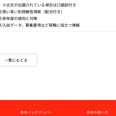
※古文が出題されている場合は口語訳付き
②使い易い別冊解答用紙（配点付き）
③来年度の傾向と対策
④入試データ，募集要項など受験に役立つ情報
一覧にもどる
赤本バックナンバー
赤本の使い方