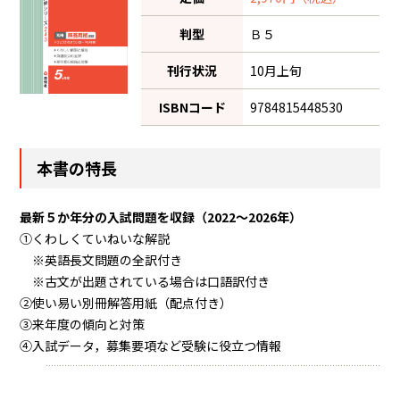
判型
Ｂ５
刊行状況
10月上旬
ISBNコード
9784815448530
本書の特長
最新５か年分の入試問題を収録（2022～2026年）
①くわしくていねいな解説
※英語長文問題の全訳付き
※古文が出題されている場合は口語訳付き
②使い易い別冊解答用紙（配点付き）
③来年度の傾向と対策
④入試データ，募集要項など受験に役立つ情報