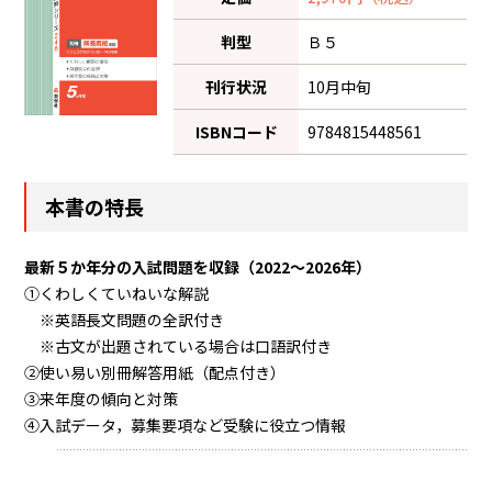
判型
Ｂ５
刊行状況
10月中旬
ISBNコード
9784815448561
本書の特長
最新５か年分の入試問題を収録（2022～2026年）
①くわしくていねいな解説
※英語長文問題の全訳付き
※古文が出題されている場合は口語訳付き
②使い易い別冊解答用紙（配点付き）
③来年度の傾向と対策
④入試データ，募集要項など受験に役立つ情報