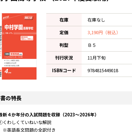
在庫
在庫なし
定価
3,190円（税込）
判型
Ｂ５
刊行状況
11月下旬
ISBNコード
9784815449018
本書の特長
最新４か年分の入試問題を収録（2023～2026年）
①くわしくていねいな解説
※英語長文問題の全訳付き