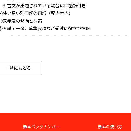
※古文が出題されている場合は口語訳付き
②使い易い別冊解答用紙（配点付き）
③来年度の傾向と対策
④入試データ，募集要項など受験に役立つ情報
一覧にもどる
赤本バックナンバー
赤本の使い方