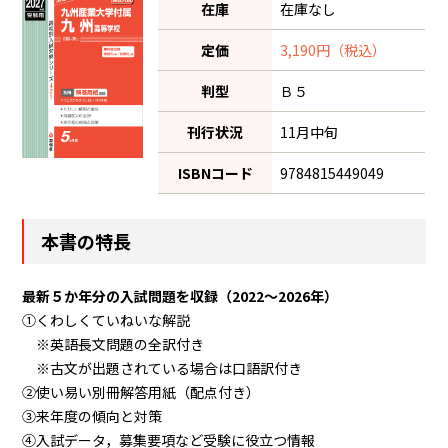
在庫
在庫なし
定価
3,190円（税込）
判型
Ｂ５
刊行状況
11月中旬
ISBNコード
9784815449049
本書の特長
最新５か年分の入試問題を収録（2022～2026年）
①くわしくていねいな解説
※英語長文問題の全訳付き
※古文が出題されている場合は口語訳付き
②使い易い別冊解答用紙（配点付き）
③来年度の傾向と対策
④入試データ，募集要項など受験に役立つ情報