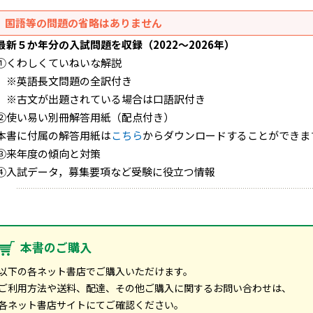
国語等の問題の省略はありません
最新５か年分の入試問題を収録（2022～2026年）
①くわしくていねいな解説
※英語長文問題の全訳付き
※古文が出題されている場合は口語訳付き
②使い易い別冊解答用紙（配点付き）
本書に付属の解答用紙は
こちら
からダウンロードすることができま
③来年度の傾向と対策
④入試データ，募集要項など受験に役立つ情報
本書のご購入
以下の各ネット書店でご購入いただけます。
ご利用方法や送料、配達、その他ご購入に関するお問い合わせは、
各ネット書店サイトにてご確認ください。