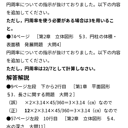
円周率についての指示が抜けておりました。以下の内容
を追加してください。
ただし，円周率を使う必要がある場合は3を用いるこ
と。
●74ページ ［第2章 立体図形 §3．円柱の体積・
表面積 発展問題 大問4］
円周率についての指示が抜けておりました。以下の内容
を追加してください。
ただし，円周率は22/7として計算しなさい。
解答解説
●9ページ左段 下から2行目 ［第1章 平面図形
§3．長さに関する問題 大問２］
（誤） ×2×3.14×45/360＝3×3.14（㎝）なので
（正）
12
×2×3.14×45/360＝3×3.14（㎝）なので
●57ページ左段 10行目 ［第2章 立体図形 §4．
水の深さ 大問11］