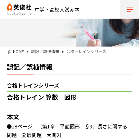
中学・高校入試赤本
HOME
誤記／誤植情報
合格トレインシリーズ
誤記／誤植情報
合格トレインシリーズ
合格トレイン 算数 図形
本文
●18ページ ［第1章 平面図形 §3．長さに関する
問題 発展問題 大問2］