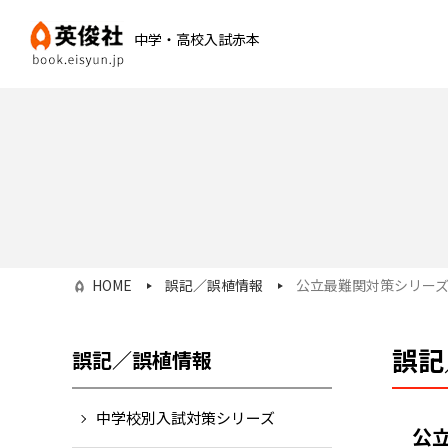
中学・高校入試赤本
HOME
誤記／誤植情報
公立最難関対策シリー
誤記
誤記／誤植情報
中学校別入試対策シリーズ
公