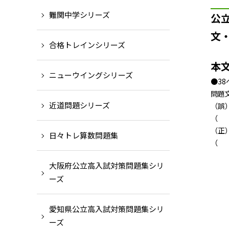
難関中学シリーズ
公
文
合格トレインシリーズ
本
ニューウイングシリーズ
●38
問題
近道問題シリーズ
（誤
（ ）
（正
日々トレ算数問題集
（ 
大阪府公立高入試対策問題集シリ
ーズ
愛知県公立高入試対策問題集シリ
ーズ