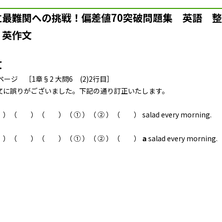
立最難関への挑戦！偏差値70突破問題集 英語 
・英作文
文
ページ ［1章§2 大問6 (2)2行目］
文に誤りがございました。下記の通り訂正いたします。
）
（ ）（ ）（ ① ）（ ② ）（ ） salad every morning.
）
）（ ）（ ）（ ① ）（ ② ）（ ）
a
salad every morning.