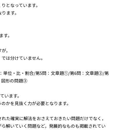
くりとなっています。
なります。
ます。
すが，
」では分けていません。
：単位・比・割合/第5問：文章題①/第6問：文章題②/第
：図形の問題③
れています。
うのかを見抜く力が必要となります。
された確実に解法をおさえておきたい問題だけでなく，
がら解いていく問題など，発展的なものも掲載されてい