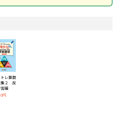
々トレ算数
題集２ 反
学習編
50円