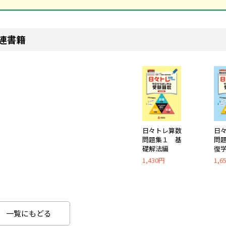
連書籍
日々トレ算数
日
問題集１ 基
問
礎解法編
復
1,430円
1,6
一覧にもどる