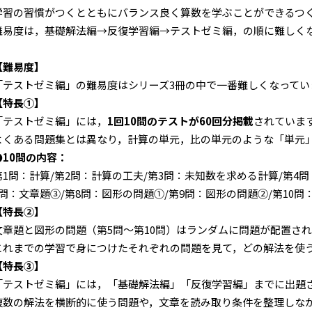
学習の習慣がつくとともにバランス良く算数を学ぶことができるつ
難易度は，基礎解法編→反復学習編→テストゼミ編，の順に難しく
【難易度】
「テストゼミ編」の難易度はシリーズ3冊の中で一番難しくなってい
【特長①】
「テストゼミ編」には，
1回10問のテストが60回分掲載
されていま
よくある問題集とは異なり，計算の単元，比の単元のような「単元
●10問の内容：
第1問：計算/第2問：計算の工夫/第3問：未知数を求める計算/第4問
7問：文章題③/第8問：図形の問題①/第9問：図形の問題②/第10問
【特長②】
文章題と図形の問題（第5問～第10問）はランダムに問題が配置さ
これまでの学習で身につけたそれぞれの問題を見て，どの解法を使
【特長③】
「テストゼミ編」には，「基礎解法編」「反復学習編」までに出題
複数の解法を横断的に使う問題や，文章を読み取り条件を整理しな